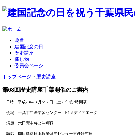
趣旨
建国記念の日
歴史講座
催し物
委員会ページ.
トップページ
>
歴史講座
第68回歴史講座千葉開催のご案内
日時 平成28年８
月２７日（土）午後2時開演
会場 千葉市生涯学習センター B1メディアエッグ
演題 大田實中将と沖縄戦
講師 岡田幹彦日本政策研究センター主任研究員