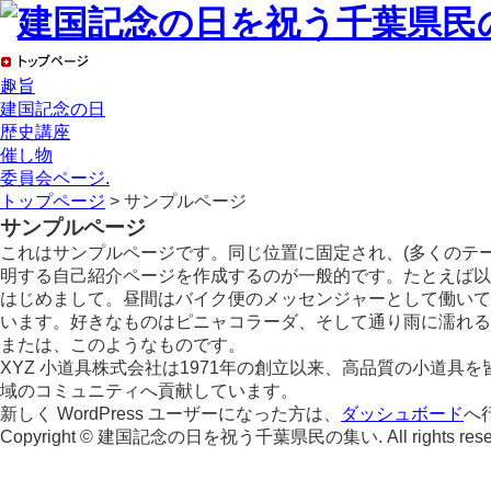
趣旨
建国記念の日
歴史講座
催し物
委員会ページ.
トップページ
> サンプルページ
サンプルページ
これはサンプルページです。同じ位置に固定され、(多くのテ
明する自己紹介ページを作成するのが一般的です。たとえば以
はじめまして。昼間はバイク便のメッセンジャーとして働いて
います。好きなものはピニャコラーダ、そして通り雨に濡れる
または、このようなものです。
XYZ 小道具株式会社は1971年の創立以来、高品質の小道具
域のコミュニティへ貢献しています。
新しく WordPress ユーザーになった方は、
ダッシュボード
へ
Copyright © 建国記念の日を祝う千葉県民の集い. All rights reser