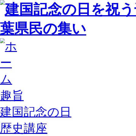
趣旨
建国記念の日
歴史講座