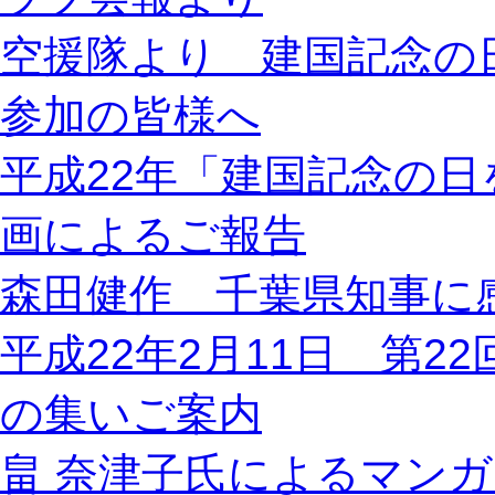
空援隊より 建国記念の
参加の皆様へ
平成22年「建国記念の
画によるご報告
森田健作 千葉県知事に
平成22年2月11日 第
の集いご案内
畠 奈津子氏によるマン