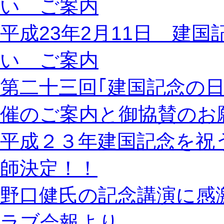
い ご案内
平成23年2月11日 建
い ご案内
第二十三回｢建国記念の
催のご案内と御協賛のお
平成２３年建国記念を祝
師決定！！
野口健氏の記念講演に感
ラブ会報より