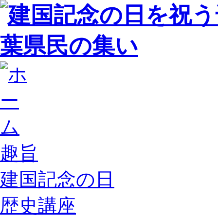
趣旨
建国記念の日
歴史講座