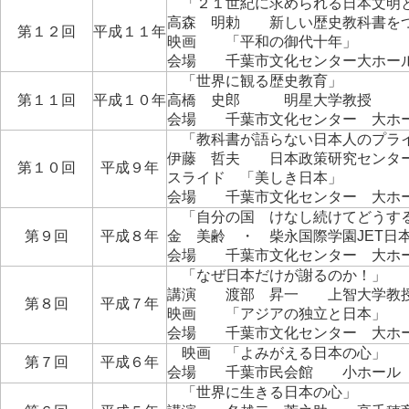
「２１世紀に求められる日本文明
高森 明勅 新しい歴史教科書を
第１２回
平成１１年
映画 「平和の御代十年」
会場 千葉市文化センター大ホー
「世界に観る歴史教育」
第１１回
平成１０年
高橋 史郎 明星大学教授
会場 千葉市文化センター 大ホ
「教科書が語らない日本人のプラ
伊藤 哲夫 日本政策研究センタ
第１０回
平成９年
スライド 「美しき日本」
会場 千葉市文化センター 大ホ
「自分の国 けなし続けてどうす
第９回
平成８年
金 美齢 ・ 柴永国際学園JET日
会場 千葉市文化センター 大ホ
「なぜ日本だけが謝るのか！」
講演 渡部 昇一 上智大学教
第８回
平成７年
映画 「アジアの独立と日本」
会場 千葉市文化センター 大ホ
映画 「よみがえる日本の心」
第７回
平成６年
会場 千葉市民会館 小ホール
「世界に生きる日本の心」