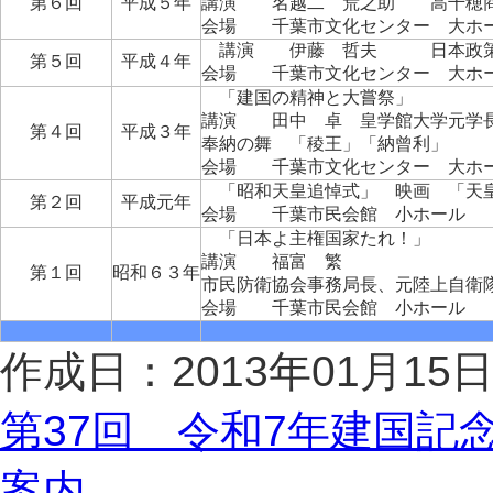
第６回
平成５年
講演 名越二 荒之助 高千穂商
会場 千葉市文化センター 大ホ
講演 伊藤 哲夫 日本政策
第５回
平成４年
会場 千葉市文化センター 大ホ
「建国の精神と大嘗祭」
講演 田中 卓 皇学館大学元学
第４回
平成３年
奉納の舞 「稜王」「納曾利」
会場 千葉市文化センター 大ホ
「昭和天皇追悼式」 映画 「天
第２回
平成元年
会場 千葉市民会館 小ホール
「日本よ主権国家たれ！」
講演 福富 繁
第１回
昭和６３年
市民防衛協会事務局長、元陸上自衛
会場 千葉市民会館 小ホール
作成日：2013年01月15
第37回 令和7年建国記
案内