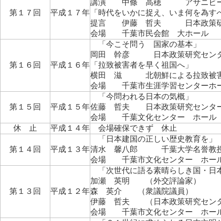
講演 中條 高穂 アサニビー
第１７回
平成１７年
「時代をいかに捉え、いま何を為す
提言 伊藤 哲夫 日本政策研
会場 千葉市民会館 大ホール
「今こそ問う 国家の基本」
岡田 幹彦 日本政策研究セン
第１６回
平成１６年
「拉致被害者を早く祖国へ」
横田 滋 北朝鮮による拉致被害
会場 千葉市生涯学習センターホ
「今問われる日本の気概」
第１５回
平成１５年
佐藤 哲夫 日本政策研究センタ
会場 千葉文化センター ホール
休 止
平成１４年
会場確保できず 休止
「日本建国の正しい歴史教育を」
第１４回
平成１３年
清水 馨八郎 千葉大学名誉教
会場 千葉市文化センター ホー
「次世代に語る素晴らしき国・日
加瀬 英明 （外交評論家）
第１３回
平成１２年
森 英介 （衆議院議員）
伊藤 哲夫 （日本政策研究セン
会場 千葉市文化センター ホー