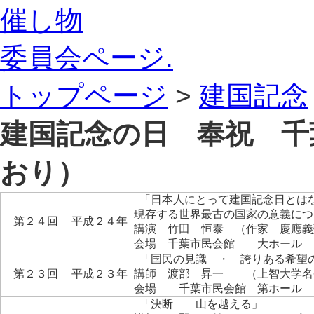
催し物
委員会ページ.
トップページ
>
建国記念
建国記念の日 奉祝 千
おり）
「日本人にとって建国記念日とは
現存する世界最古の国家の意義につ
第２４回
平成２４年
講演 竹田 恒泰 （作家 慶應義
会場 千葉市民会館 大ホール
「国民の見識 ・ 誇りある希望
第２３回
平成２３年
講師 渡部 昇一 （上智大学名
会場 千葉市民会館 第ホール
「決断 山を越える」