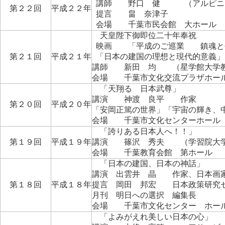
講師 野口 健 （アルピニ
第２２回
平成２２年
提言 畠 奈津子
会場 千葉市民会館 大ホール
天皇陛下御即位二十年奉祝
映画 「平成のご巡業 鎮魂と
第２１回
平成２１年
「日本の建国の理想と現代的意義」
講師 新田 均 （星学館大学
会場 千葉市文化交流プラザホー
「天翔る 日本武尊」
講演 神渡 良平 作家
第２０回
平成２０年
「安岡正篤の世界」「宇宙の輝き、
会場 千葉市文化センターホー
「誇りある日本人へ！！」
第１９回
平成１９年
講演 篠沢 秀夫 （学習院大学
会場 千葉教育会館 第ホール
「日本の建国、日本の神話」
講演 出雲井 晶 作家、日本画
第１８回
平成１８年
提言 岡田 邦宏 日本政策研究
月刊 明日への選択 編集長
会場 千葉市文化センター ホー
「よみがえれ美しい日本の心」